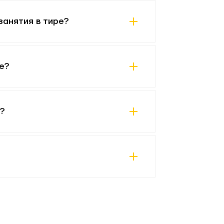
занятия в тире?
е?
?