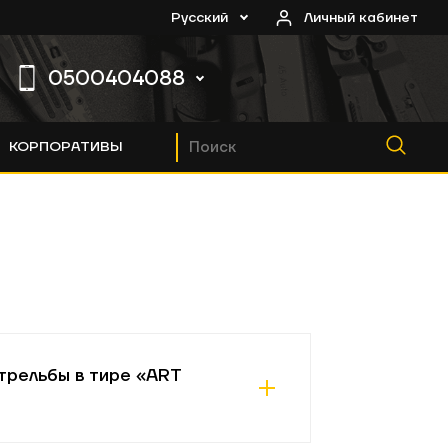
Русский
Личный кабинет
0500404088
КОРПОРАТИВЫ
0
0
0
трельбы в тире «ART