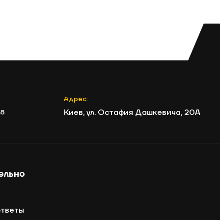
до 19:00. Ваша запись считается
действительной, только после
подтверждения администраторами тира
ArtBullet.
Адрес:
Киев, ул. Остафия Дашкевича, 20А
8
ельно
ответы