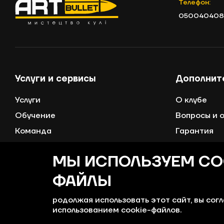
Телефон:
050040408
Услуги и сервисы
Дополнит
Услуги
О клубе
Обучение
Вопросы и 
Команда
Гарантия
Личный кабинет
Программа 
МЫ ИСПОЛЬЗУЕМ CO
Доставки и
ФАЙЛЫ
Контакты
Сертифика
родолжая использовать этот сайт, вы сог
использованием cookie-файлов.