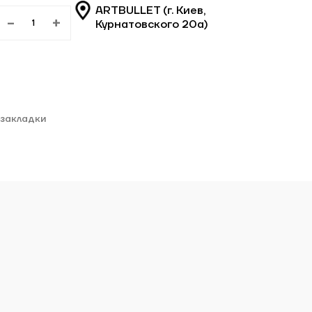
ARTBULLET (г. Киев,
-
+
Курнатовского 20а)
 закладки