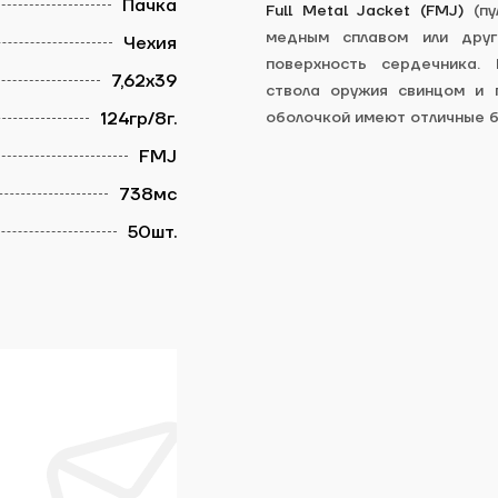
Пачка
Full Metal Jacket (FMJ)
(пу
ЗАБРОНИРОВАТЬ ВРЕМЯ
медным сплавом или друг
Чехия
поверхность сердечника. 
7,62х39
ствола оружия свинцом и 
124гр/8г.
оболочкой имеют отличные б
Оцените публикацию:
FMJ
738мс
50шт.
Отправить
Заявки обрабатываются ежедневно с 10:00
до 19:00. Ваша запись считается
действительной, только после
подтверждения администраторами тира
Далее
ArtBullet.