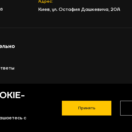
Адрес:
Киев, ул. Остафия Дашкевича, 20А
8
ельно
ответы
лояльности
OKIE-
 оплаты
Принять
ты
лашаетесь с