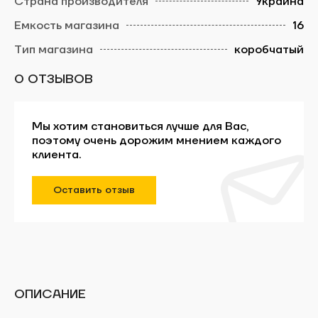
Украина
16
ЗАБРОНИРОВАТЬ ВРЕМЯ
коробчатый
0 ОТЗЫВОВ
Оцените публикацию:
Мы хотим становиться лучше для Вас,
поэтому очень дорожим мнением каждого
клиента.
Отправить
Оставить отзыв
Заявки обрабатываются ежедневно с 10:00
до 19:00. Ваша запись считается
действительной, только после
подтверждения администраторами тира
ArtBullet.
Далее
ОПИСАНИЕ