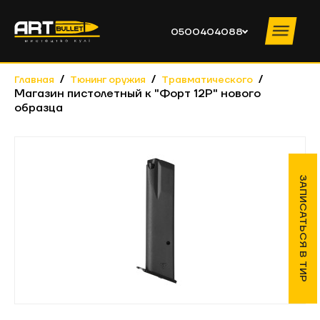
0500404088
Главная
Тюнинг оружия
Травматического
Магазин пистолетный к "Форт 12Р" нового
образца
УСЛУГИ ТИРА
ПРАЙС
ИНСТРУКТОРЫ
О КЛУБЕ
ЗАПИСАТЬСЯ В ТИР
НОВОСТИ
ОБУЧЕНИЕ
КОНТАКТЫ
КОРПОРАТИВЫ
0500404088
ПН – ЧТ
10:00 – 19:00 ПТ – ВС 10:00 – 20:00