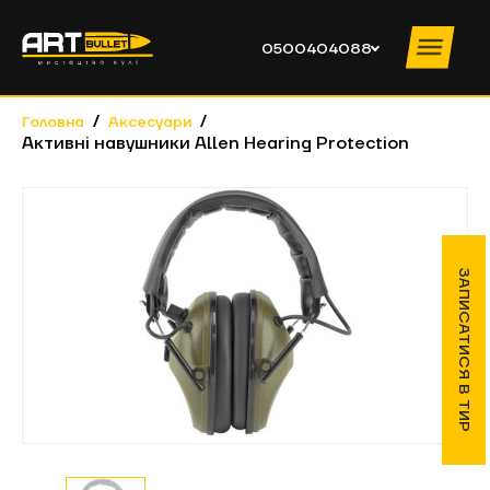
0500404088
Головна
Аксесуари
Активні навушники Allen Hearing Protection
ПОСЛУГИ ТИРУ
ПРАЙС
ІНСТРУКТОРИ
ПРО КЛУБ
ЗАПИСАТИСЯ В ТИР
НОВИНИ
НАВЧАННЯ
КОНТАКТИ
КОРПОРАТИВИ
0500404088
ПН – ЧТ
10:00 – 19:00 ПТ – ВС 10:00 – 20:00