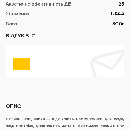
23
ЗАБРОНЮВАТИ ЧАС
1хААА
300г
Evaluate the publication:
ВІДГУКІВ: 0
Відправити
Заявки обробляються щодня з 10:00 до
19:00. Ваш запис вважається дійсним, тільки
після підтвердження адміністраторами тиру
ArtBullet.
ОПИС
Next
Активні навушники – відсікають небезпечний для слуху
звук пострілу, дозволяють чути інші оточуючі звуки и при