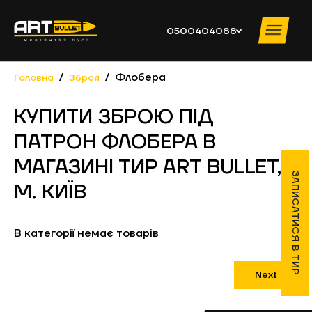
0500404088
Флобера
Головна
Зброя
ПОСЛУГИ ТИРУ
КУПИТИ ЗБРОЮ ПІД
ПРАЙС
ПАТРОН ФЛОБЕРА В
ІНСТРУКТОРИ
МАГАЗИНІ ТИР ART BULLET,
ПРО КЛУБ
ЗАПИСАТИСЯ В ТИР
М. КИЇВ
НОВИНИ
НАВЧАННЯ
КОНТАКТИ
В категорії немає товарів
КОРПОРАТИВИ
Next
0500404088
ПН – ЧТ
10:00 – 19:00 ПТ – ВС 10:00 – 20:00