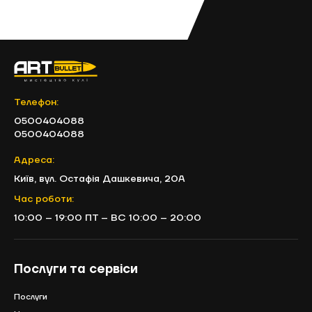
Обліковий запис
ЗАБРОНЮВАТИ ЧАС
Телефон:
0500404088
0500404088
Адреса:
Київ, вул. Остафія Дашкевича, 20А
Час роботи:
10:00 – 19:00 ПТ – ВС 10:00 – 20:00
Відправити
Заявки обробляються щодня з 10:00 до
Послуги та сервіси
19:00. Ваш запис вважається дійсним, тільки
після підтвердження адміністраторами тиру
Послуги
ArtBullet.