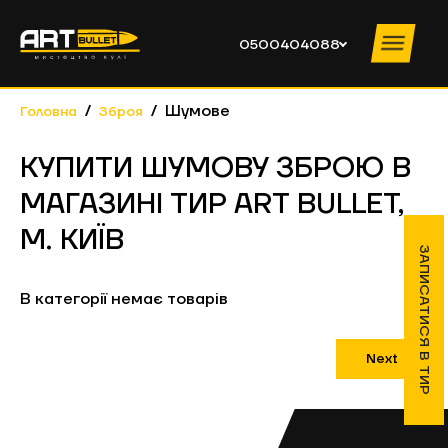
0500404088
Шумове
Головна
Зброя
ПОСЛУГИ ТИРУ
КУПИТИ ШУМОВУ ЗБРОЮ В
ПРАЙС
МАГАЗИНІ ТИР ART BULLET,
ІНСТРУКТОРИ
М. КИЇВ
ПРО КЛУБ
ЗАПИСАТИСЯ В ТИР
НОВИНИ
В категорії немає товарів
НАВЧАННЯ
КОНТАКТИ
КОРПОРАТИВИ
Next
0500404088
ПН – ЧТ
10:00 – 19:00 ПТ – ВС 10:00 – 20:00