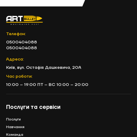
Обліковий запис
ЗАБРОНЮВАТИ ЧАС
Телефон:
0500404088
0500404088
Адреса:
Київ, вул. Остафія Дашкевича, 20А
Час роботи:
10:00 – 19:00 ПТ – ВС 10:00 – 20:00
Відправити
Послуги та сервіси
Заявки обробляються щодня з 10:00 до
19:00. Ваш запис вважається дійсним, тільки
Послуги
після підтвердження адміністраторами тиру
ArtBullet.
Навчання
Команда