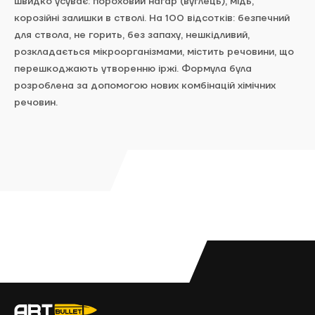
швидко
усуває
:
пороховий
нагар
(
вуглець
)
,
мідь
,
корозійні
залишки
в
стволі
.
На
100
відсотків
:
безпечний
для
ствола
,
не горить
,
без
запаху
,
нешкідливий
,
розкладається
мікроорганізмами
,
містить
речовини
,
що
перешкоджають утворенню
іржі
.
Формула
була
розроблена
за допомогою
нових
комбінацій
хімічних
речовин
.