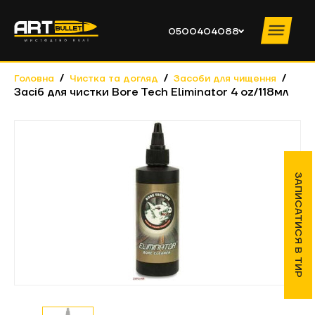
0500404088
Головна
Чистка та догляд
Засоби для чищення
Засіб для чистки Bore Tech Eliminator 4 oz/118мл
ПОСЛУГИ ТИРУ
ПРАЙС
ІНСТРУКТОРИ
ПРО КЛУБ
ЗАПИСАТИСЯ В ТИР
НОВИНИ
НАВЧАННЯ
КОНТАКТИ
КОРПОРАТИВИ
0500404088
ПН – ЧТ
10:00 – 19:00 ПТ – ВС 10:00 – 20:00