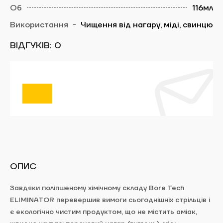
116мл
Чищення від нагару, міді, свинцю
ЗАБРОНЮВАТИ ЧАС
ВІДГУКІВ: 0
Evaluate the publication:
Відправити
Заявки обробляються щодня з 10:00 до
ОПИС
19:00. Ваш запис вважається дійсним, тільки
після підтвердження адміністраторами тиру
Завдяки поліпшеному
хімічному складу
Bore Tech
ArtBullet.
ELIMINATOR
перевершив
вимоги
сьогоднішніх
стрільців
і
Next
є
екологічно
чистим
продуктом
,
що не містить
аміак
,