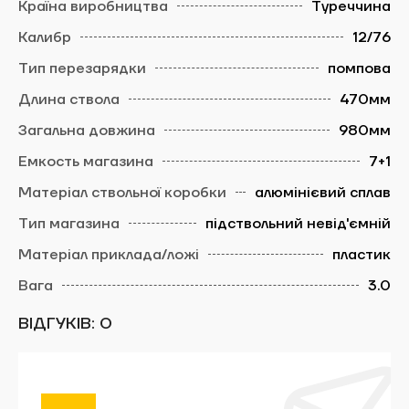
Туреччина
12/76
помпова
470мм
980мм
7+1
алюмінієвий сплав
підствольний невід'ємній
пластик
3.0
ЗАБРОНЮВАТИ ЧАС
ВІДГУКІВ: 0
Evaluate the publication: