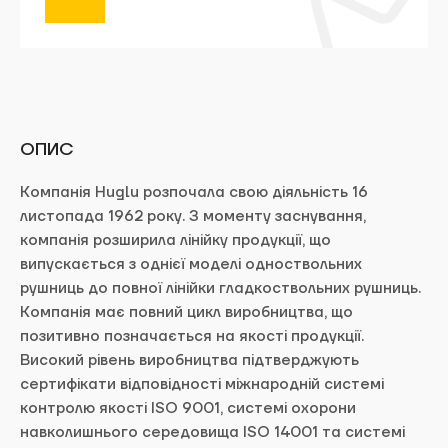
Відправити
Заявки обробляються щодня з 10:00 до
19:00. Ваш запис вважається дійсним, тільки
ОПИС
після підтвердження адміністраторами тиру
ArtBullet.
Компанія Huglu розпочала свою діяльність 16
листопада 1962 року. З моменту заснування,
Next
компанія розширила лінійку продукції, що
випускається з однієї моделі одноствольних
рушниць до повної лінійки гладкоствольних рушниць.
Компанія має повний цикл виробництва, що
позитивно позначається на якості продукції.
Високий рівень виробництва підтверджують
сертифікати відповідності міжнародній системі
контролю якості ISO 9001, системі охорони
навколишнього середовища ISO 14001 та системі