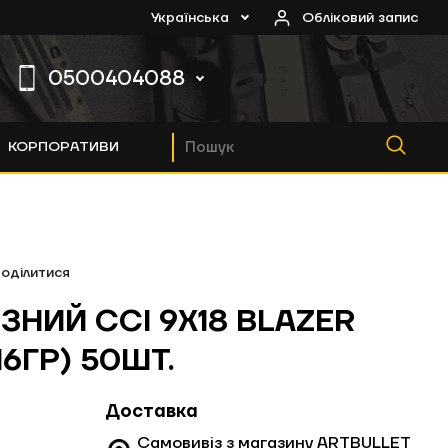
Українська
Обліковий запис
0500404088
КОРПОРАТИВИ
0
оділитися
0
ЗНИЙ CCI 9X18 BLAZER
0
16ГР) 50ШТ.
Доставка
Самовивіз з магазину ARTBULLET