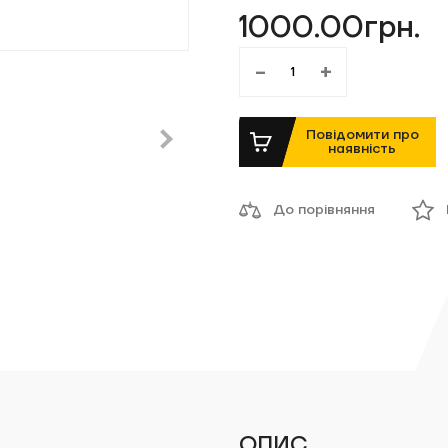
1000.00грн.
-
+
Повідомити про
наявність
До порівняння
ОПИС