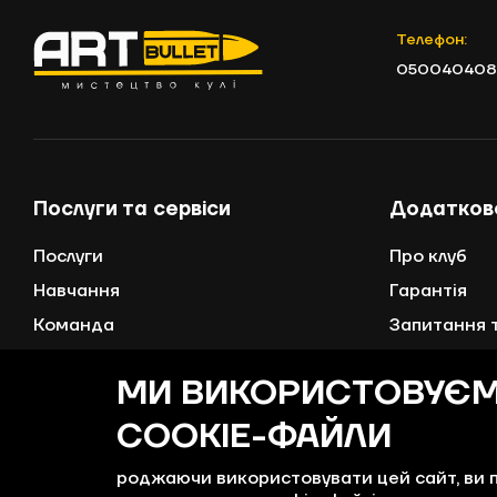
Телефон:
050040408
Послуги та сервіси
Додатков
Послуги
Про клуб
Навчання
Гарантія
Команда
Запитання т
Обліковий запис
Програма л
МИ ВИКОРИСТОВУЄ
Доставка і 
COOKIE-ФАЙЛИ
Контакти
Сертифікат
роджаючи використовувати цей сайт, ви 