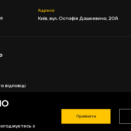
Адреса:
Київ, вул. Остафія Дашкевича, 20А
8
о
а відповіді
ояльності
МО
оплата
Прийняти
и
погоджуєтесь з