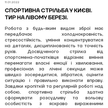
11.01.2022
Обліковий запис
СПОРТИВНА СТРІЛЬБА У КИЄВІ.
ТИР НА ЛІВОМУ БЕРЕЗІ.
Робота з будь-яким видом зброї має
передбачає холоднокровність,
стресостійкість, уміння концентруватися
на деталях, дисциплінованість та точність
рухів. Досвідченого стрілка від
спортсмена-початківця відрізняє вміння
перемагати власні емоції і хвилювання,
професіонал за лічені секунди може
швидко зосередитися, зібратися, оцінити
ситуацію і правильно виконати вправу.
Завдяки кропіткій та регулярній роботі над
собою, спортивна стрільба здатна
сформувати розсудливу та вольову
особистість з яскраво вираженими