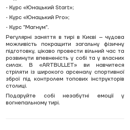
• Курс «Юнацький Start»;
• Курс «Юнацький Pro»;
• Курс "Магнум".
Регулярні заняття в тирі в Києві – чудова
можливість покращити загальну фізичну
Відправити
підготовку, цікаво провести вільний час та
розвинути впевненість у собі та у власних
Заявки обробляються щодня з 10:00 до
силах. В «ARTBULLET» ви навчитеся
19:00. Ваш запис вважається дійсним, тільки
стріляти із широкого арсеналу спортивної
після підтвердження адміністраторами тиру
зброї під контролем топових інструкторів
ArtBullet.
столиці.
Подаруйте собі незабутні емоції у
вогнепальному тирі.