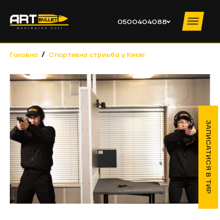
0500404088
Головна
Спортивна стрільба у Києві
ПОСЛУГИ ТИРУ
ПРАЙС
ІНСТРУКТОРИ
ПРО КЛУБ
ЗАПИСАТИСЯ В ТИР
НОВИНИ
НАВЧАННЯ
КОНТАКТИ
КОРПОРАТИВИ
0500404088
ПН – ЧТ
10:00 – 19:00 ПТ – ВС 10:00 – 20:00